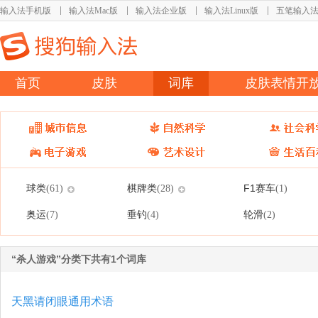
输入法手机版
输入法Mac版
输入法企业版
输入法Linux版
五笔输入
首页
皮肤
词库
皮肤表情开
球类
棋牌类
F1赛车
(61)
(28)
(1)
奥运
垂钓
轮滑
(7)
(4)
(2)
“杀人游戏”分类下共有1个词库
天黑请闭眼通用术语