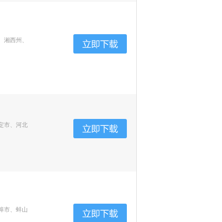
、湘西州、
定市、河北
埠市、蚌山