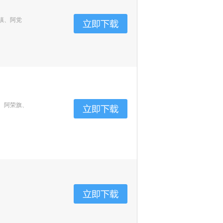
镇、阿党
、阿荣旗、