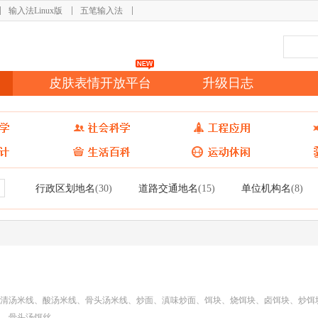
输入法Linux版
五笔输入法
皮肤表情开放平台
升级日志
行政区划地名
道路交通地名
单位机构名
(30)
(15)
(8)
清汤米线、酸汤米线、骨头汤米线、炒面、滇味炒面、饵块、烧饵块、卤饵块、炒饵
、骨头汤饵丝