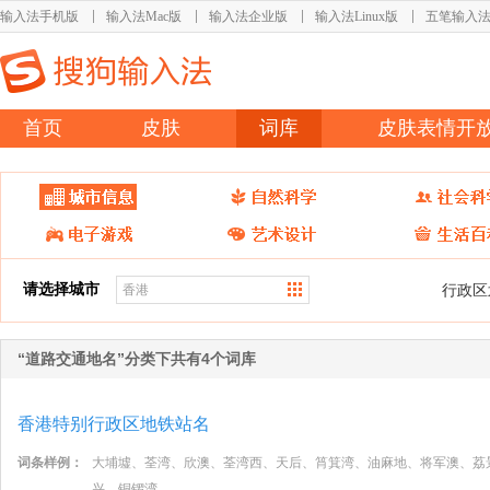
输入法手机版
输入法Mac版
输入法企业版
输入法Linux版
五笔输入
首页
皮肤
词库
皮肤表情开
请选择城市
行政区
“道路交通地名”分类下共有4个词库
香港特别行政区地铁站名
词条样例：
大埔墟、荃湾、欣澳、荃湾西、天后、筲箕湾、油麻地、将军澳、荔
兴、铜锣湾