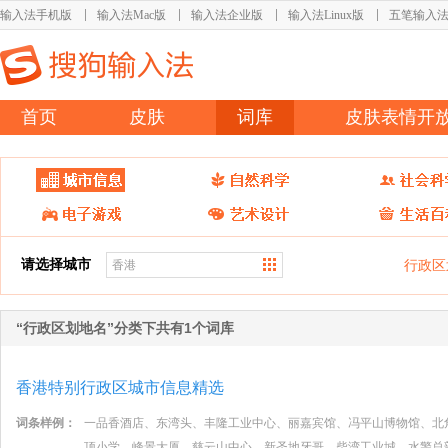
输入法手机版
输入法Mac版
输入法企业版
输入法Linux版
五笔输入
首页
皮肤
词库
皮肤表情开
请选择城市
行政区
“行政区划地名”分类下共有1个词库
香港特别行政区城市信息精选
词条样例：
一品香酒店、东湾头、丰隆工业中心、丽嘉宾馆、冯平山博物馆、北
顶小学、峰景大厦、慈云山中心、新圣地牙哥、柴湾工业城、水警总