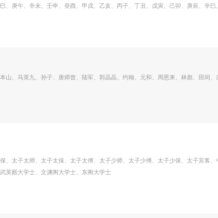
巳、庚午、辛未、壬申、癸酉、甲戌、乙亥、丙子、丁丑、戊寅、己卯、庚辰、辛巳
本山、马英九、孙子、唐师曾、陆军、郭晶晶、约翰、元和、周恩来、林彪、田间、
保、太子太师、太子太保、太子太傅、太子少师、太子少傅、太子少保、太子宾客、
武英殿大学士、文渊阁大学士、东阁大学士