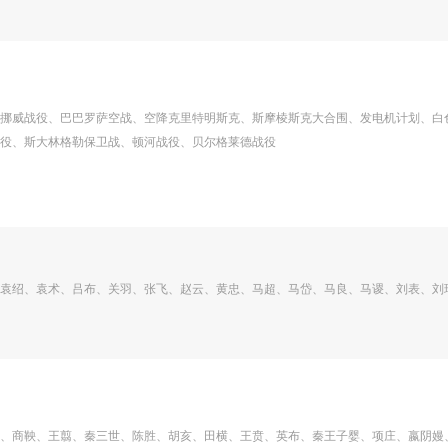
挪威战役、巴巴罗萨空战、空降克里特明斯克、斯摩棱斯克大合围、发电机计划、白
役、斯大林格勒保卫战、顿河战役、贝尔格莱德战役
袁绍、袁术、吕布、关羽、张飞、赵云、黄忠、马超、马岱、马良、马谡、刘表、刘
、商鞅、王翦、秦三世、陈胜、胡亥、田横、王贲、英布、秦王子婴、项庄、嬴阴嫚