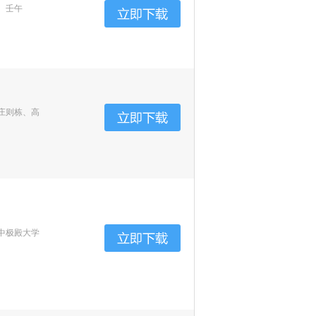
、壬午
庄则栋、高
中极殿大学