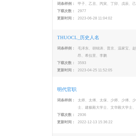
词条样例：
甲子、乙丑、丙寅、丁卯、戊辰、己
下载次数：
2977
更新时间：
2023-06-28 11:04:02
THUOCL_历史人名
词条样例：
毛泽东、胡锦涛、普京、温家宝、赵
昂、希拉里、李鹏
下载次数：
3593
更新时间：
2023-04-25 11:52:05
明代官职
词条样例：
太师、太傅、太保、少师、少傅、少
士、建极殿大学士、文华殿大学士、
下载次数：
2936
更新时间：
2022-12-13 15:36:22