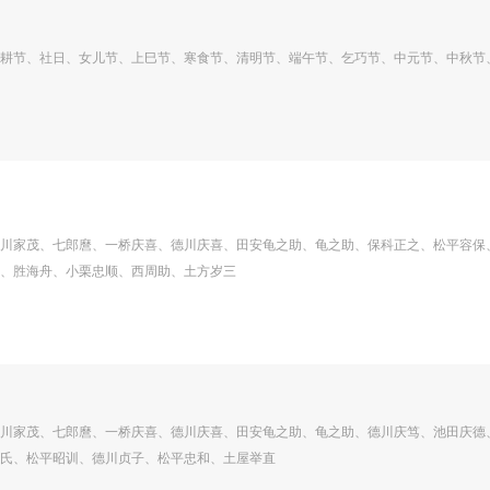
耕节、社日、女儿节、上巳节、寒食节、清明节、端午节、乞巧节、中元节、中秋节
川家茂、七郎麿、一桥庆喜、德川庆喜、田安龟之助、龟之助、保科正之、松平容保
、胜海舟、小栗忠顺、西周助、土方岁三
川家茂、七郎麿、一桥庆喜、德川庆喜、田安龟之助、龟之助、德川庆笃、池田庆德
氏、松平昭训、德川贞子、松平忠和、土屋举直