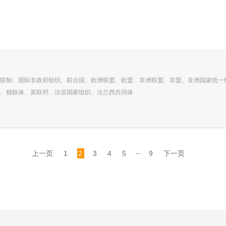
联制、国际非政府组织、联合国、欧洲联盟、欧盟、非洲联盟、非盟、非洲国家统一
、独联体、英联邦、法语国家组织、法兰西共同体
...
上一页
1
2
3
4
5
9
下一页