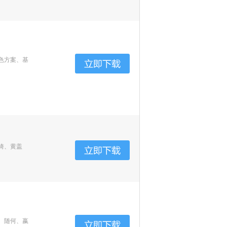
色方案、基
琦、黄盖
、随何、嬴