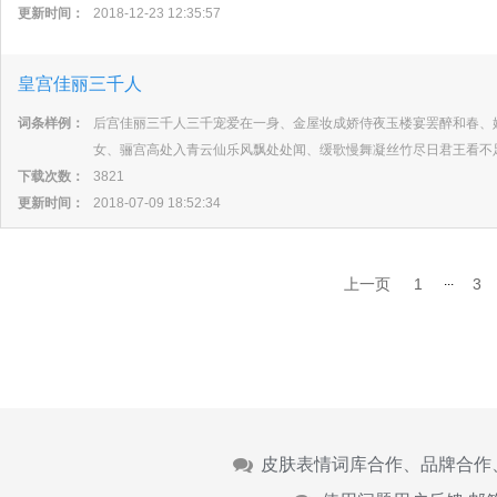
更新时间：
2018-12-23 12:35:57
皇宫佳丽三千人
词条样例：
后宫佳丽三千人三千宠爱在一身、金屋妆成娇侍夜玉楼宴罢醉和春、
女、骊宫高处入青云仙乐风飘处处闻、缓歌慢舞凝丝竹尽日君王看不
下载次数：
3821
更新时间：
2018-07-09 18:52:34
...
上一页
1
3
皮肤表情词库合作、品牌合作