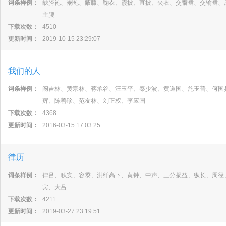
词条样例：
缺胯袍、襕袍、蔽膝、鞠衣、霞披、直披、夹衣、交窬裙、交输裙、
主腰
下载次数：
4510
更新时间：
2019-10-15 23:29:07
我们的人
词条样例：
阚吉林、黄宗林、蒋承谷、汪玉平、秦少波、黄道国、施玉普、何国
辉、陈善珍、范友林、刘正权、李应国
下载次数：
4368
更新时间：
2016-03-15 17:03:25
律历
词条样例：
律吕、积实、容黍、洪纤高下、黄钟、中声、三分损益、纵长、周径
宾、大吕
下载次数：
4211
更新时间：
2019-03-27 23:19:51