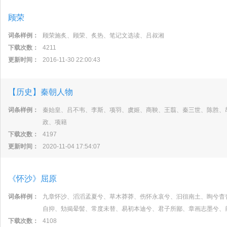
顾荣
词条样例：
顾荣施炙、顾荣、炙热、笔记文选读、吕叔湘
下载次数：
4211
更新时间：
2016-11-30 22:00:43
【历史】秦朝人物
词条样例：
秦始皇、吕不韦、李斯、项羽、虞姬、商鞅、王翦、秦三世、陈胜、
政、项籍
下载次数：
4197
更新时间：
2020-11-04 17:54:07
《怀沙》屈原
词条样例：
九章怀沙、滔滔孟夏兮、草木莽莽、伤怀永哀兮、汩徂南土、眴兮杳
自抑、劮揭晕髻、常度未替、易初本迪兮、君子所鄙、章画志墨兮、
下载次数：
4108