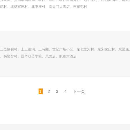
萌村、北杨家庄村、北申庄村、南天门大酒店、吉家屯村
三盖脑包村、上三道沟、上马圈、世纪广场小区、东七里河村、东宋家庄村、东梁底
、兴隆窑村、冠华双语学校、凤龙店、凯泰大酒店
1
2
3
4
下一页