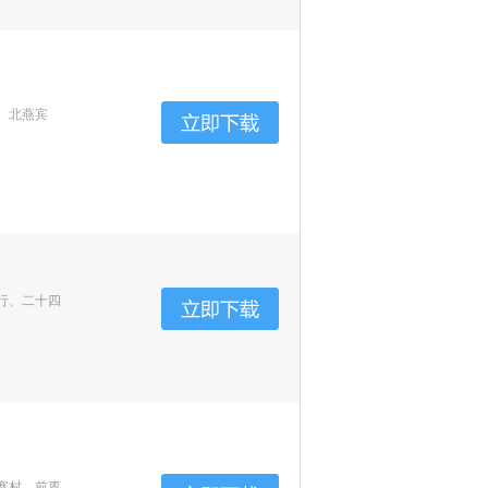
、北燕宾
行、二十四
寨村、前枣