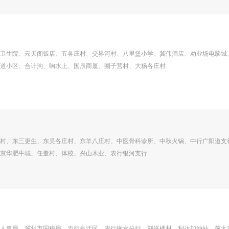
卫生院、云天阁饭店、五各庄村、交界河村、八里堡小学、冀伟酒店、劝业场电脑城
道小区、合计沟、响水上、国辰商厦、圈子营村、大杨各庄村
村、东三更生、东吴各庄村、东羊八庄村、中医骨科诊所、中秋火锅、中行广阳道支
京华肥牛城、任董村、体校、兴山木业、农行银河支行
人事局、冀州市国税局、农行生活区、农行衡水分行、刘平楼村、利达加油站、前大