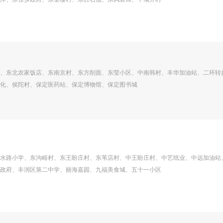
、东北农家饭店、东南京村、东方削面、东莹小区、中南韩村、丰华加油站、二环转
化、侯陀村、保定医药站、保定博物馆、保定图书城
水路小学、东沟峪村、东王盼庄村、东苇店村、中王盼庄村、中艺纸业、中远加油站
政府、丰润区第二中学、丽海嘉园、九福美食城、五十一小区