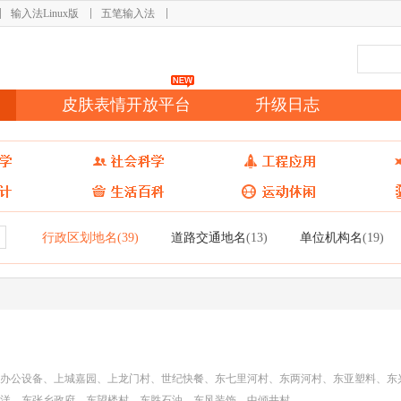
输入法Linux版
五笔输入法
皮肤表情开放平台
升级日志
行政区划地名
道路交通地名
单位机构名
(39)
(13)
(19)
办公设备、上城嘉园、上龙门村、世纪快餐、东七里河村、东两河村、东亚塑料、东
洋、东张乡政府、东望楼村、东胜石油、东风装饰、中倾井村