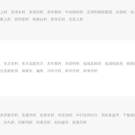
上村、东漳头村、东漳河村、东辛寨村、中信招待所、五得利面粉集团、任里村、佳
冢上村、前刘堡村、前南台村、前寺庄村、北安上村
、东文安村、东方花园东方、东辛寨村、东邵明村、临城县政府、临城镇政府、丽苑
任县财政局、侯家街、偏角、冯辛庄村、前寺庄村、前渐寺村
东宋家庄村、东庞河村、东里长村、丝瓜张村、中行沧州分行、买好多超市、于集镇
、刘九村、刘家坞村、刘表庄村、创兴超市、前唐庄村