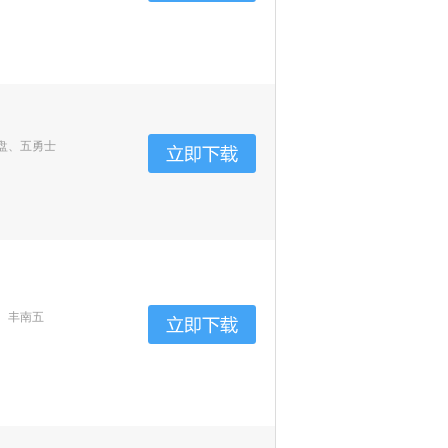
盘、五勇士
、丰南五