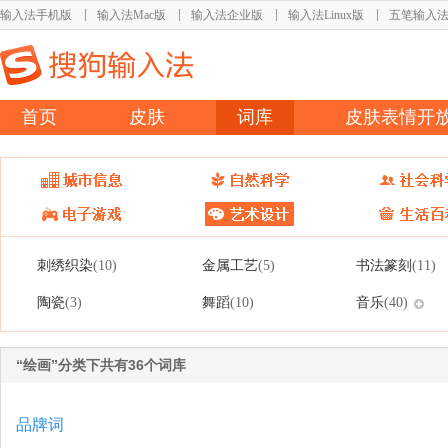
输入法手机版
输入法Mac版
输入法企业版
输入法Linux版
五笔输入
首页
皮肤
词库
皮肤表情开
刺绣织染
金属工艺
书法篆刻
(10)
(5)
(11)
陶瓷
舞蹈
音乐
(3)
(10)
(40)
“绘画”分类下共有36个词库
品牌词