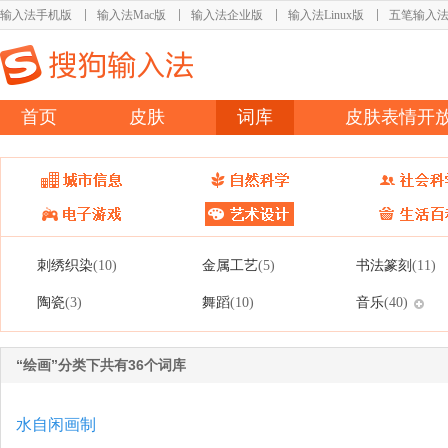
输入法手机版
输入法Mac版
输入法企业版
输入法Linux版
五笔输入
首页
皮肤
词库
皮肤表情开
刺绣织染
金属工艺
书法篆刻
(10)
(5)
(11)
陶瓷
舞蹈
音乐
(3)
(10)
(40)
“绘画”分类下共有36个词库
水自闲画制