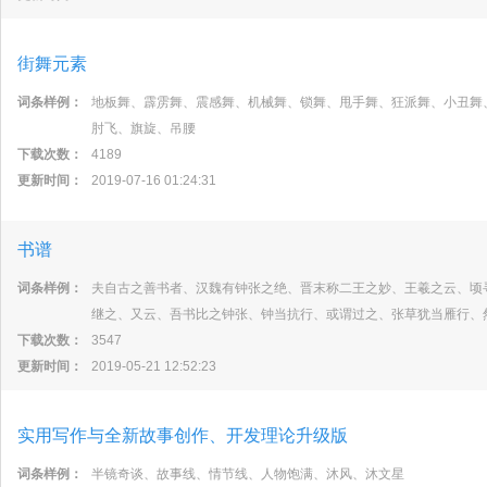
街舞元素
词条样例：
地板舞、霹雳舞、震感舞、机械舞、锁舞、甩手舞、狂派舞、小丑舞
肘飞、旗旋、吊腰
下载次数：
4189
更新时间：
2019-07-16 01:24:31
书谱
词条样例：
夫自古之善书者、汉魏有钟张之绝、晋末称二王之妙、王羲之云、顷
继之、又云、吾书比之钟张、钟当抗行、或谓过之、张草犹当雁行、
下载次数：
3547
更新时间：
2019-05-21 12:52:23
实用写作与全新故事创作、开发理论升级版
词条样例：
半镜奇谈、故事线、情节线、人物饱满、沐风、沐文星