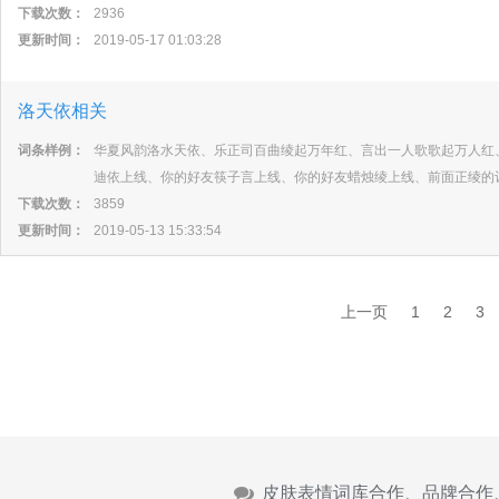
下载次数：
2936
更新时间：
2019-05-17 01:03:28
洛天依相关
词条样例：
华夏风韵洛水天依、乐正司百曲绫起万年红、言出一人歌歌起万人红、
迪依上线、你的好友筷子言上线、你的好友蜡烛绫上线、前面正绫的让我
下载次数：
3859
更新时间：
2019-05-13 15:33:54
上一页
1
2
3
皮肤表情词库合作、品牌合作