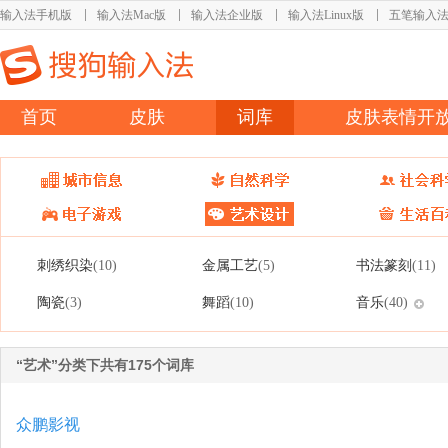
输入法手机版
输入法Mac版
输入法企业版
输入法Linux版
五笔输入
首页
皮肤
词库
皮肤表情开
刺绣织染
金属工艺
书法篆刻
(10)
(5)
(11)
陶瓷
舞蹈
音乐
(3)
(10)
(40)
“艺术”分类下共有175个词库
众鹏影视