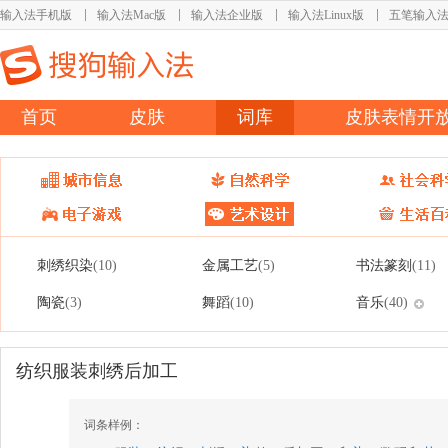
输入法手机版
输入法Mac版
输入法企业版
输入法Linux版
五笔输入
首页
皮肤
词库
皮肤表情开
刺绣织染
金属工艺
书法篆刻
(10)
(5)
(11)
陶瓷
舞蹈
音乐
(3)
(10)
(40)
纺织服装刺绣后加工
词条样例：