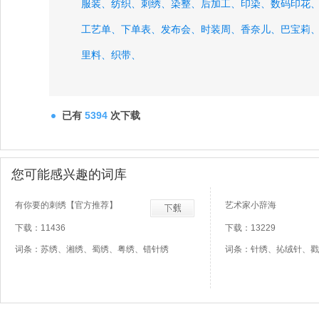
服装、
纺织、
刺绣、
染整、
后加工、
印染、
数码印花
工艺单、
下单表、
发布会、
时装周、
香奈儿、
巴宝莉
里料、
织带、
已有
5394
次下载
您可能感兴趣的词库
有你要的刺绣【官方推荐】
艺术家小辞海
下载：11436
下载：13229
词条：苏绣、湘绣、蜀绣、粤绣、错针绣
词条：针绣、抋绒针、戳