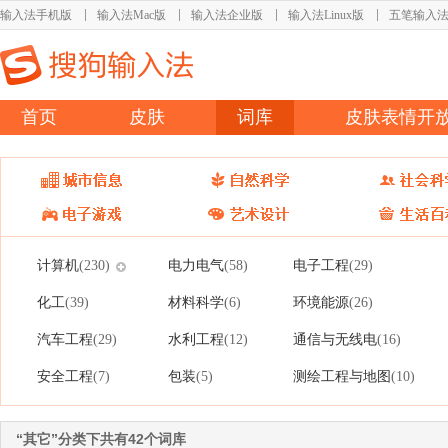
输入法手机版
输入法Mac版
输入法企业版
输入法Linux版
五笔输入
首页
皮肤
词库
皮肤表情开
计算机
电力电气
电子工程
(230)
(58)
(29)
化工
材料科学
环境能源
(39)
(6)
(26)
汽车工程
水利工程
通信与无线电
(29)
(12)
(16)
安全工程
包装
测绘工程与地图
(7)
(5)
(10)
“其它”分类下共有42个词库