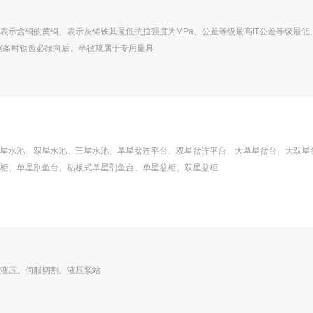
表示含铜的黄铜、表示灰铸铁其最低抗拉强度为MPa、公差等级最高IT公差等级最低
锯条时锯齿必须向后、半径规属于专用量具
星水池、双星水池、三星水池、单星盆连平台、双星盆连平台、大单星盆台、大双星
柜、单星剖鱼台、砧板式单星剖鱼台、单星盆柜、双星盆柜
液压、伺服切割、液压泵站