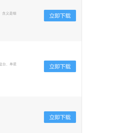
、含义是细
盆台、单星