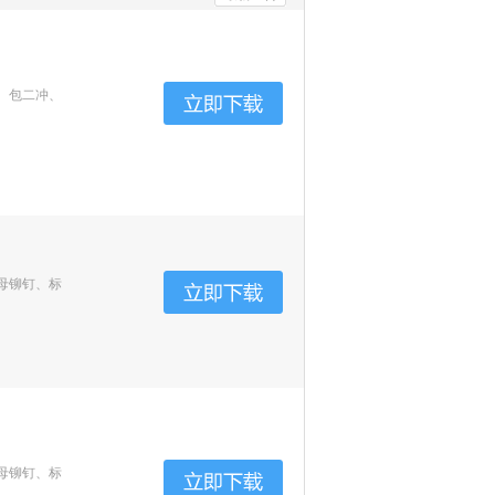
、包二冲、
母铆钉、标
母铆钉、标