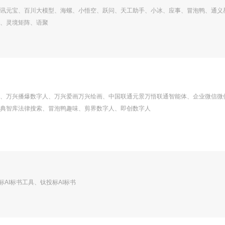
讯元宝、百川大模型、海螺、小悟空、跃问、天工助手、小冰、应事、冒泡鸭、通义
、灵境矩阵、语聚
、万兴播爆数字人、万兴爱画万兴绘画、中国联通元景万悟联通智能体、企业微信微
典智库法律搜索、冒泡鸭趣味、剪界数字人、即创数字人
标AI标书工具、钛投标AI标书