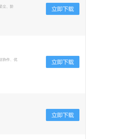
星尘、阶
信协作、优