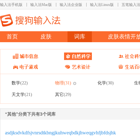
输入法手机版
输入法Mac版
输入法企业版
输入法Linux版
五笔输入
首页
皮肤
词库
皮肤表情开
数学
物理
化学
生
(22)
(31)
(30)
天文学
其它
(21)
(29)
“其他”分类下共有3个词库
asdjksdvkdfsjvnrsdtkbngjkuhweqbdkjhweqgvhfjbfdsjhk