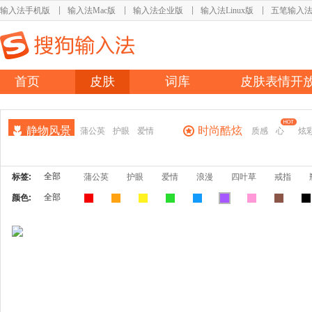
输入法手机版
输入法Mac版
输入法企业版
输入法Linux版
五笔输入
首页
皮肤
词库
皮肤表情开
静物风景
时尚酷炫
蒲公英
护眼
爱情
质感
心
炫
全部
标签:
蒲公英
护眼
爱情
浪漫
四叶草
戒指
全部
颜色: