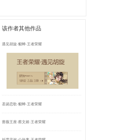
该作者其他作品
遇见胡旋·貂蝉·王者荣耀
圣诞恋歌·貂蝉·王者荣耀
蔷薇王座·蔡文姬·王者荣耀
祈雪灵祝·公孙离·王者荣耀