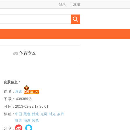
登录
注册
体育专区
皮肤信息：
作 者：
景诺
下 载： 439389 次
时 间：2013-02-22 17:36:01
标 签：
中国
黑色
酷炫
光斑
时光
岁月
唯美
浪漫
紫色
分 享：