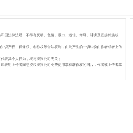
共和国法律法规，不得有反动、色情、暴力、迷信、侮辱、诽谤及宣扬种族歧
的知识产权、肖像权、名称权等合法权利，由此产生的一切纠纷由作者或者上传
仅代表其个人行为，概与搜狗公司无关；
，即表明上传者同意授权搜狗公司免费使用享有著作权的图片，作者或上传者享