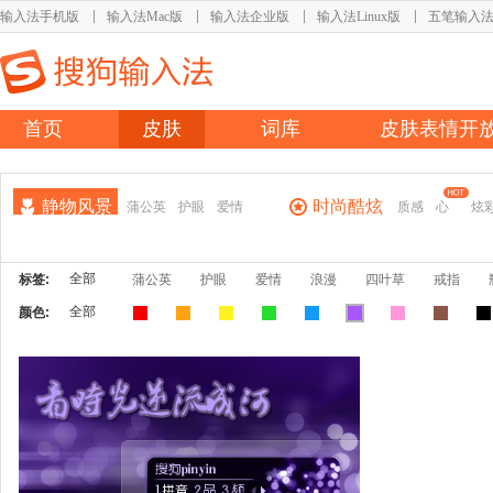
输入法手机版
输入法Mac版
输入法企业版
输入法Linux版
五笔输入
首页
皮肤
词库
皮肤表情开
静物风景
时尚酷炫
蒲公英
护眼
爱情
质感
心
炫
全部
标签:
蒲公英
护眼
爱情
浪漫
四叶草
戒指
全部
颜色: