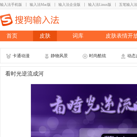
输入法手机版
输入法Mac版
输入法企业版
输入法Linux版
五笔输入
首页
皮肤
词库
皮肤表情开
卡通动漫
静物风景
时尚酷炫
动态
看时光逆流成河