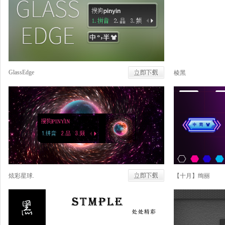
GlassEdge
棱黑
炫彩星球.
【十月】绚丽