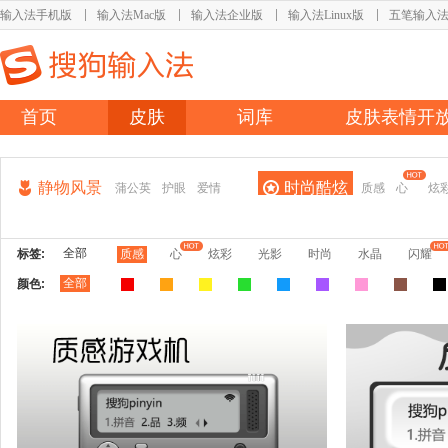
输入法手机版
输入法Mac版
输入法企业版
输入法Linux版
五笔输入
首页
皮肤
词库
皮肤表情开
静物风景
时尚酷炫
蒲公英
护眼
爱情
质感
心
炫
全部
标签:
质感
心
炫彩
光影
时尚
水晶
闪耀
全部
颜色: