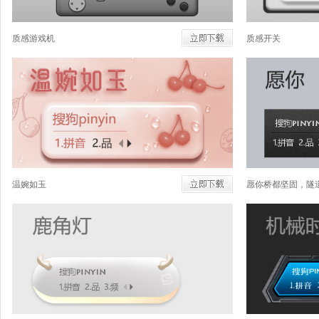
质感游戏机
质感开关
温婉如玉
愿你桥都坚固，隧