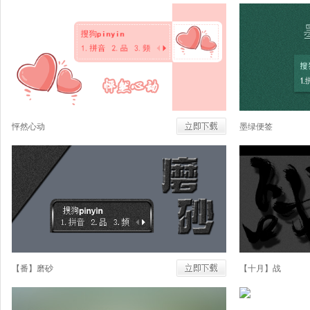
怦然心动
墨绿便签
【番】磨砂
【十月】战