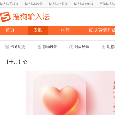
输入法手机版
输入法Mac版
输入法企业版
输入法Linux版
五笔输入
首页
皮肤
词库
皮肤表情开
卡通动漫
静物风景
时尚酷炫
动态
【十月】心