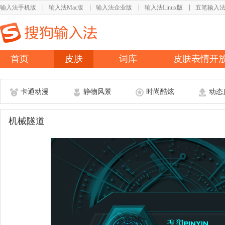
输入法手机版
输入法Mac版
输入法企业版
输入法Linux版
五笔输入
首页
皮肤
词库
皮肤表情开
卡通动漫
静物风景
时尚酷炫
动态
机械隧道