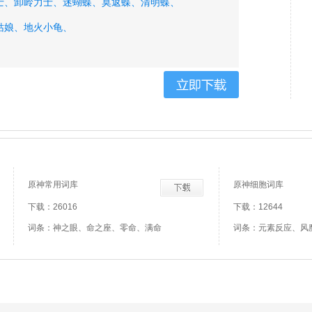
士、
卸岭力士、
迷蝴蝶、
莫返蝶、
清明蝶、
姑娘、
地火小龟、
原神常用词库
原神细胞词库
下载：26016
下载：12644
词条：神之眼、命之座、零命、满命
词条：元素反应、风