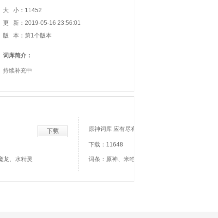
大 小：11452
更 新：2019-05-16 23:56:01
版 本：第1个版本
词库简介：
持续补充中
原神词库 应有尽有
下载：11648
魔龙、水精灵
词条：原神、米哈游、米忽悠、米游社