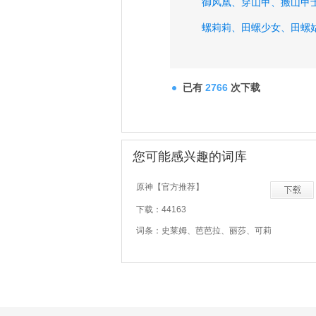
御风凰、
穿山甲、
搬山甲
螺莉莉、
田螺少女、
田螺
已有
2766
次下载
您可能感兴趣的词库
原神【官方推荐】
下载：44163
词条：史莱姆、芭芭拉、丽莎、可莉