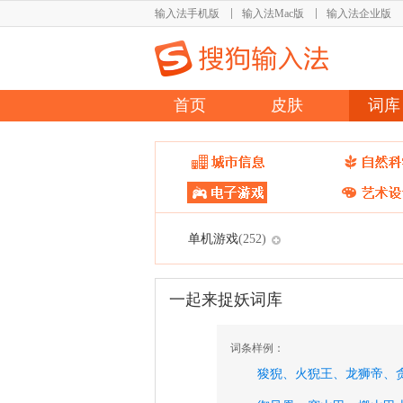
输入法手机版
输入法Mac版
输入法企业版
首页
皮肤
词库
单机游戏
(252)
一起来捉妖词库
词条样例：
狻猊、
火猊王、
龙狮帝、