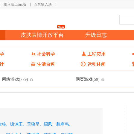
输入法Linux版
五笔输入法
皮肤表情开放平台
升级日志
网络游戏
网页游戏
(779)
(59)
贪狼、
啸渊王、
天狼星、
招风、
胜寒鸟、