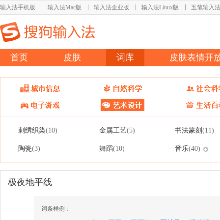
输入法手机版
输入法Mac版
输入法企业版
输入法Linux版
五笔输入
首页
皮肤
词库
皮肤表情开
刺绣织染
金属工艺
书法篆刻
(10)
(5)
(11)
陶瓷
舞蹈
音乐
(3)
(10)
(40)
极夜地平线
词条样例：