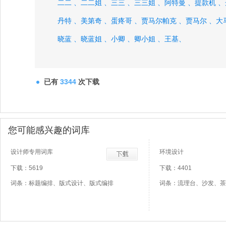
二二 、
二二姐 、
三三 、
三三姐 、
阿特曼 、
提款机 、
丹特 、
美第奇 、
蛋疼哥 、
贾马尔帕克 、
贾马尔 、
大
晓蓝 、
晓蓝姐 、
小卿 、
卿小姐 、
王基、
已有
3344
次下载
您可能感兴趣的词库
设计师专用词库
环境设计
下载：5619
下载：4401
词条：标题编排、版式设计、版式编排
词条：流理台、沙发、茶