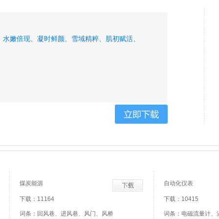
、
水嫩倍现、
凝时鲜颜、
雪域精粹、
肌初赋活、
煤炭能源
自动化仪表
下载：11164
下载：10415
词条：回风巷、进风巷、风门、风桥
词条：电磁流量计、