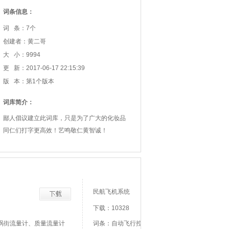
词条信息：
词 条：7个
创建者：黄二哥
大 小：9994
更 新：2017-06-17 22:15:39
版 本：第1个版本
词库简介：
鄙人倡议建立此词库，只是为了广大的化妆品
同仁们打字更高效！艺鸣敬仁黄智诚！
民航飞机系统
下载：10328
涡街流量计、质量流量计
词条：自动飞行控制系统、自动驾驶仪