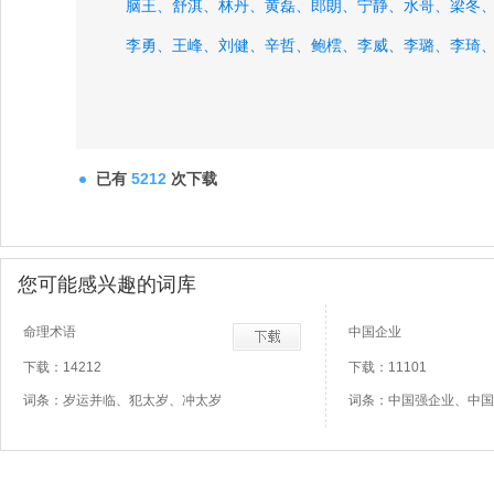
脑王、
舒淇、
林丹、
黄磊、
郎朗、
宁静、
水哥、
梁冬
李勇、
王峰、
刘健、
辛哲、
鲍橒、
李威、
李璐、
李琦
已有
5212
次下载
您可能感兴趣的词库
命理术语
中国企业
下载：14212
下载：11101
词条：岁运并临、犯太岁、冲太岁
词条：中国强企业、中国