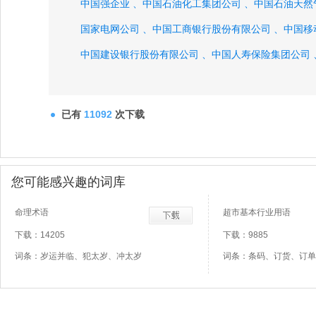
中国强企业 、
中国石油化工集团公司 、
中国石油天然
国家电网公司 、
中国工商银行股份有限公司 、
中国移
中国建设银行股份有限公司 、
中国人寿保险集团公司 
中国银行股份有限公司 、
中国农业银行股份有限公司 
中国中化集团公司 、
中国南方电网有限责任公司 、
宝
已有
11092
次下载
中国中铁股份有限公司 、
中国铁建股份有限公司 、
中
中国建筑工程总公司 、
中国海洋石油总公司 、
您可能感兴趣的词库
中国远洋运输集团总公司、
命理术语
超市基本行业用语
下载：14205
下载：9885
词条：岁运并临、犯太岁、冲太岁
词条：条码、订货、订单