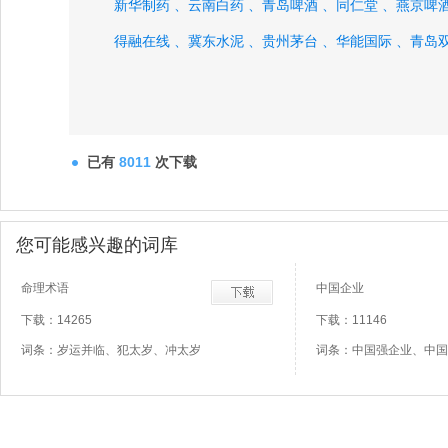
新华制药 、
云南白药 、
青岛啤酒 、
同仁堂 、
燕京啤酒
得融在线 、
冀东水泥 、
贵州茅台 、
华能国际 、
青岛
已有
8011
次下载
您可能感兴趣的词库
命理术语
中国企业
下载：14265
下载：11146
词条：岁运并临、犯太岁、冲太岁
词条：中国强企业、中国