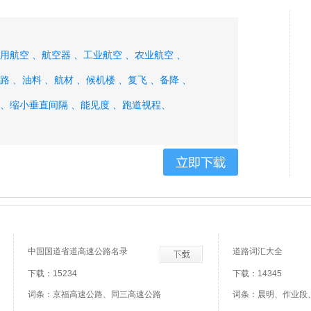
用航空 、
航空器 、
工业航空 、
农业航空 、
路 、
油料 、
航材 、
候机楼 、
复飞 、
备降 、
 、
缩小垂直间隔 、
能见度 、
跑道视程、
中国国道省道高速公路名录
道路词汇大全
下载：15234
下载：14345
词条：京福高速公路、同三高速公路
词条：晨明、作业段