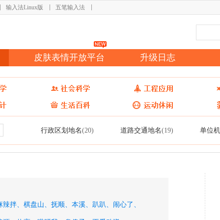
输入法Linux版
五笔输入法
皮肤表情开放平台
升级日志
行政区划地名
道路交通地名
单位
(20)
(19)
麻辣拌、
棋盘山、
抚顺、
本溪、
趴趴、
闹心了、