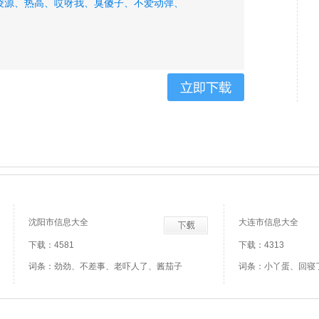
凌源、
热高、
哎呀我、
臭傻子、
不爱动弹、
沈阳市信息大全
大连市信息大全
下载：4581
下载：4313
词条：劲劲、不差事、老吓人了、酱茄子
词条：小丫蛋、回寝