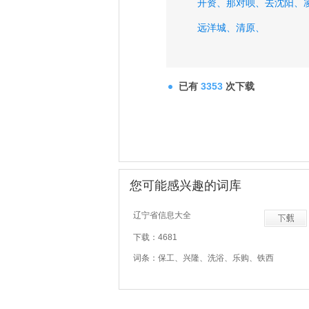
开资、
那对呗、
去沈阳、
远洋城、
清原、
已有
3353
次下载
您可能感兴趣的词库
辽宁省信息大全
下载：4681
词条：保工、兴隆、洗浴、乐购、铁西