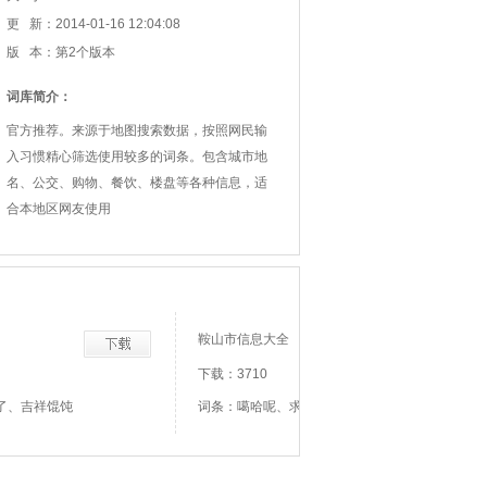
更 新：2014-01-16 12:04:08
版 本：第2个版本
词库简介：
官方推荐。来源于地图搜索数据，按照网民输
入习惯精心筛选使用较多的词条。包含城市地
名、公交、购物、餐饮、楼盘等各种信息，适
合本地区网友使用
鞍山市信息大全
下载：3710
了、吉祥馄饨
词条：噶哈呢、求你点事、能行不了