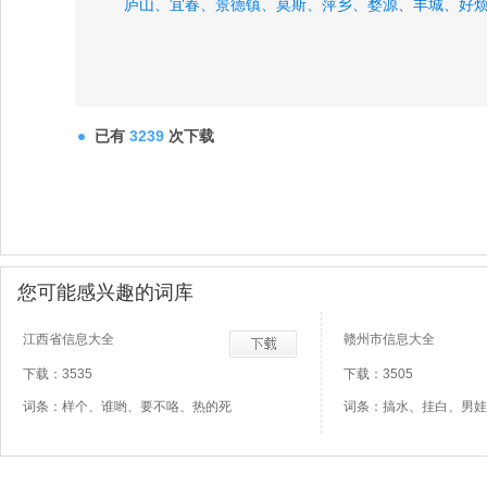
庐山、
宜春、
景德镇、
莫斯、
萍乡、
婺源、
丰城、
好
已有
3239
次下载
您可能感兴趣的词库
江西省信息大全
赣州市信息大全
下载：3535
下载：3505
词条：样个、谁哟、要不咯、热的死
词条：搞水、挂白、男娃