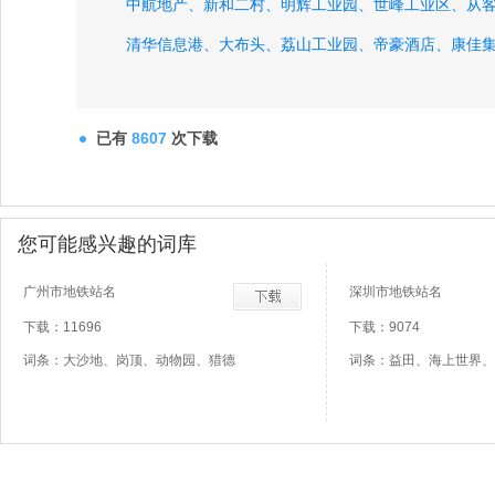
中航地产、
新和二村、
明辉工业园、
世峰工业区、
从
清华信息港、
大布头、
荔山工业园、
帝豪酒店、
康佳
黄竹村、
龙城水厂、
已有
8607
次下载
您可能感兴趣的词库
广州市地铁站名
深圳市地铁站名
下载：11696
下载：9074
词条：大沙地、岗顶、动物园、猎德
词条：益田、海上世界、