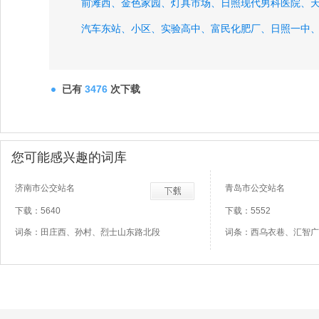
前滩西、
金色家园、
灯具市场、
日照现代男科医院、
汽车东站、
小区、
实验高中、
富民化肥厂、
日照一中
东方汽贸、
妇幼保健院、
已有
3476
次下载
您可能感兴趣的词库
济南市公交站名
青岛市公交站名
下载：5640
下载：5552
词条：田庄西、孙村、烈士山东路北段
词条：西乌衣巷、汇智广