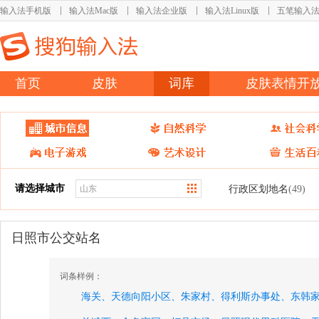
输入法手机版
输入法Mac版
输入法企业版
输入法Linux版
五笔输入
首页
皮肤
词库
皮肤表情开
请选择城市
行政区划地名
(49)
日照市公交站名
词条样例：
海关、
天德向阳小区、
朱家村、
得利斯办事处、
东韩