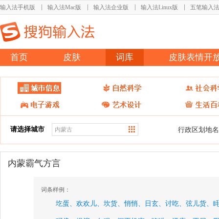
输入法手机版
输入法Mac版
输入法企业版
输入法Linux版
五笔输入
首页
皮肤
词库
皮肤表情开
请选择城市
行政区划地名
内蒙霸气方言
词条样例：
圪蛋、
欢欢儿、
坎货、
悄悄、
日玄、
讨吃、
弦儿货、