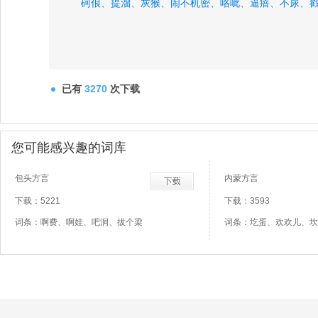
砢俍、
提溜、
灰猴、
闹不机密、
咯呲、
逼瘖、
不尿、
已有
3270
次下载
您可能感兴趣的词库
包头方言
内蒙方言
下载：5221
下载：3593
词条：啊费、啊娃、吧洞、拔个梁
词条：圪蛋、欢欢儿、坎