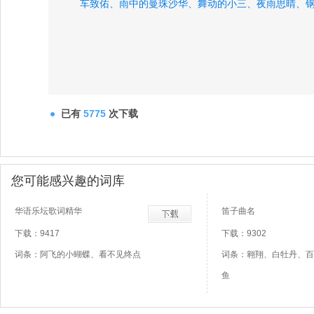
车致佑、
雨中的曼珠沙华、
舞动的小三、
夜雨思晴、
已有
5775
次下载
您可能感兴趣的词库
华语乐坛歌词精华
笛子曲名
下载：9417
下载：9302
词条：阿飞的小蝴蝶、看不见终点
词条：翱翔、白牡丹、百
鱼