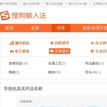
输入法手机版
输入法Mac版
输入法企业版
输入法Linux版
五笔输入
首页
皮肤
词库
皮肤表情开
刺绣织染
金属工艺
书法篆刻
(10)
(5)
(11)
陶瓷
舞蹈
音乐
(3)
(10)
(40)
车致佑及其作品名称
词条样例：