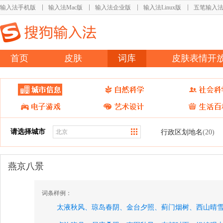
输入法手机版
输入法Mac版
输入法企业版
输入法Linux版
五笔输入
首页
皮肤
词库
皮肤表情开
请选择城市
行政区划地名
(20)
燕京八景
词条样例：
太液秋风、
琼岛春阴、
金台夕照、
蓟门烟树、
西山晴