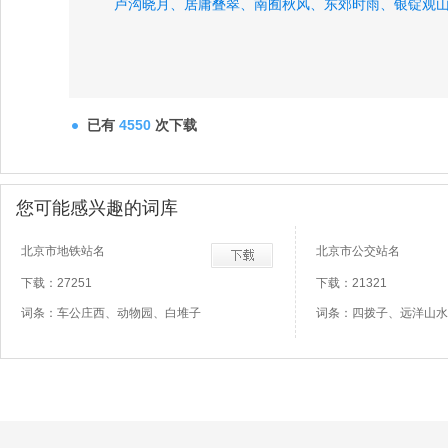
卢沟晓月、
居庸叠翠、
南囿秋风、
东郊时雨、
银锭观
已有
4550
次下载
您可能感兴趣的词库
北京市地铁站名
北京市公交站名
下载：27251
下载：21321
词条：车公庄西、动物园、白堆子
词条：四拨子、远洋山水