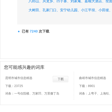
八郎山、
兴龙乡、
凹子寨、
刘家庵、
嘉顺大酒店、
坟
大树田、
孔家门口、
安宁幼儿园、
小江平坝、
小田坡
已有
7240
次下载
您可能感兴趣的词库
昆明市城市信息精选
曲靖市城市信息精选
下载：23725
下载：8901
词条：一号住院楼、万家凹、万景撒丁岛
词条：上弯子、上海吐、