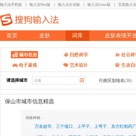
输入法手机版
输入法Mac版
输入法企业版
输入法Linux版
五笔输入
首页
皮肤
词库
皮肤表情开
请选择城市
行政区划地名
(30)
保山市城市信息精选
词条样例：
万友超市、
三个垭口、
上平子、
上弯子、
东方红制药