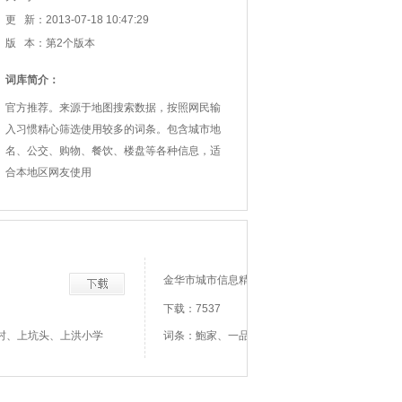
更 新：2013-07-18 10:47:29
版 本：第2个版本
词库简介：
官方推荐。来源于地图搜索数据，按照网民输
入习惯精心筛选使用较多的词条。包含城市地
名、公交、购物、餐饮、楼盘等各种信息，适
合本地区网友使用
金华市城市信息精选
下载：7537
村、上坑头、上洪小学
词条：鮑家、一品老汤面、七隔、三宝家具