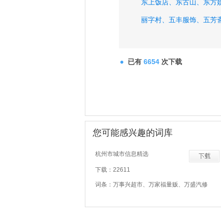
东上饭店、
东古山、
东方
丽字村、
五丰服饰、
五芳
全塘镇政府、
已有
6654
次下载
您可能感兴趣的词库
杭州市城市信息精选
下载：22611
词条：万事兴超市、万家福量贩、万盛汽修