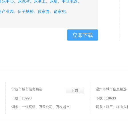
娱乐中心、
东泥湾、
东港上、
东艇、
中立电器、
斋产业园、
伍子塘桥、
侯家弄、
俞家兜、
宁波市城市信息精选
温州市城市信息精选
下载：10993
下载：10633
词条：一佳宾馆、万云公司、万友超市
词条：垟三、垟山头