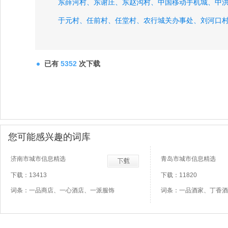
东薛河村、
东谢庄、
东赵沟村、
中国移动手机城、
中
于元村、
任前村、
任堂村、
农行城关办事处、
刘河口
前李家村、
已有
5352
次下载
您可能感兴趣的词库
济南市城市信息精选
青岛市城市信息精选
下载：13413
下载：11820
词条：一品商店、一心酒店、一派服饰
词条：一品酒家、丁香酒