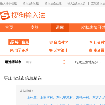
输入法手机版
输入法Mac版
输入法企业版
输入法Linux版
五笔输入
首页
皮肤
词库
皮肤表情开
请选择城市
行政区划地名
(49)
枣庄市城市信息精选
词条样例：
上杜庄、
上王河村、
东七里河村、
东托一村、
东方之