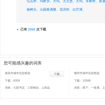
坛石村、
坞桥乡、
大坞、
天主恩、
天坞、
库桥村、
新
杨树尖、
沁园春酒楼、
流洪村、
白芒洲、
已有
3566
次下载
您可能感兴趣的词库
南昌市城市信息精选
赣州市城市信息精选
下载：8359
下载：10586
词条：七彩书店、三联铜业、上岗边
词条：磜下、一瓮酒、上