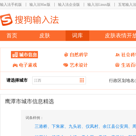
输入法手机版
输入法Mac版
输入法企业版
输入法Linux版
五笔输入
首页
皮肤
词库
皮肤表情开
请选择城市
行政区划地名
鹰潭市城市信息精选
词条样例：
三港桥、
下朱家、
九头岩、
仪凤村、
余江县公安局、