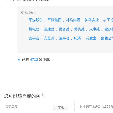
词条样例：
平煤股份 、
平煤集团 、
神马集团 、
神马实业 、
矿工报
机电处 、
基建处 、
财务处 、
劳资处 、
人事处 、
党政
监事会 、
安监局 、
董事会 、
纪委 、
调度室 、
集团公
已有
4712
次下载
您可能感兴趣的词库
采矿工程
矿业词汇术语C（1399