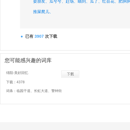
耍朋友、
瓜兮兮、
赶场、
瞄到、
瓜了、
红苕花、
肥胴
推屎爬儿、
已有
3907
次下载
您可能感兴趣的词库
绵阳-美好回忆
下载：4378
词条：临园干道、长虹大道、警钟街