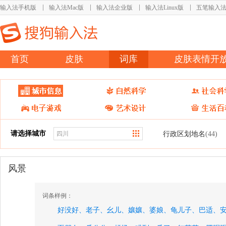
输入法手机版
输入法Mac版
输入法企业版
输入法Linux版
五笔输入
首页
皮肤
词库
皮肤表情开
请选择城市
行政区划地名
(44)
风景
词条样例：
好没好、
老子、
幺儿、
孃孃、
婆娘、
龟儿子、
巴适、