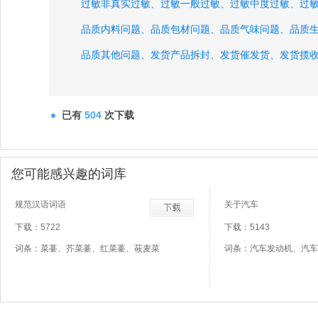
过敏非真实过敏、
过敏一般过敏、
过敏中度过敏、
过
品质内料问题、
品质包材问题、
品质气味问题、
品质
品质其他问题、
发货产品拆封、
发货催发货、
发货揽
发货包装不满、
发货错发、
发货漏发、
物流签收未收
物流破损漏液、
物流物流退回、
已有
504
次下载
您可能感兴趣的词库
规范汉语词语
关于汽车
下载：5722
下载：5143
词条：菜薹、芥菜薹、红菜薹、莜麦菜
词条：汽车发动机、汽车