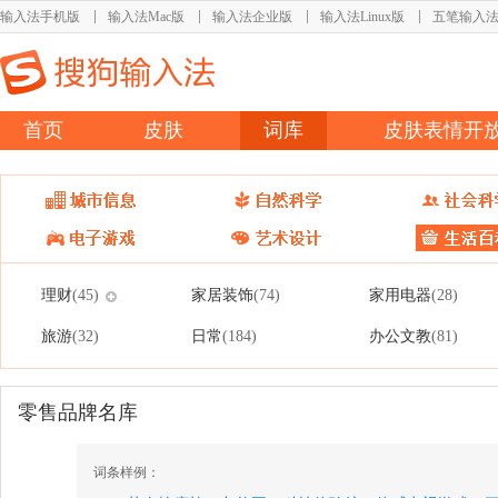
输入法手机版
输入法Mac版
输入法企业版
输入法Linux版
五笔输入
首页
皮肤
词库
皮肤表情开
理财
家居装饰
家用电器
(45)
(74)
(28)
旅游
日常
办公文教
(32)
(184)
(81)
零售品牌名库
词条样例：