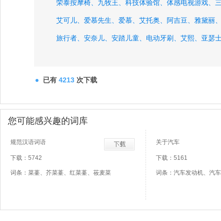
荣泰按摩椅、
九牧王、
科技体验馆、
体感电视游戏、
艾可儿、
爱慕先生、
爱慕、
艾托奥、
阿吉豆、
雅黛丽
旅行者、
安奈儿、
安踏儿童、
电动牙刷、
艾熙、
亚瑟
已有
4213
次下载
您可能感兴趣的词库
规范汉语词语
关于汽车
下载：5742
下载：5161
词条：菜薹、芥菜薹、红菜薹、莜麦菜
词条：汽车发动机、汽车