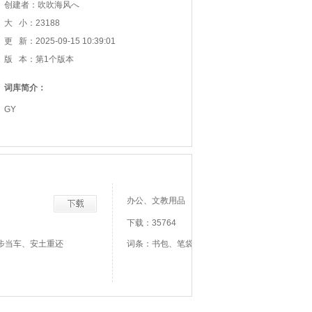
创建者：吹吹海风へ
大 小：23188
更 新：2025-09-15 10:39:01
版 本：第1个版本
词库简介：
GY
办公、文教用品
下载：35764
步当车、安土重还
词条：书包、笔袋、笔架、墨砚、墨水