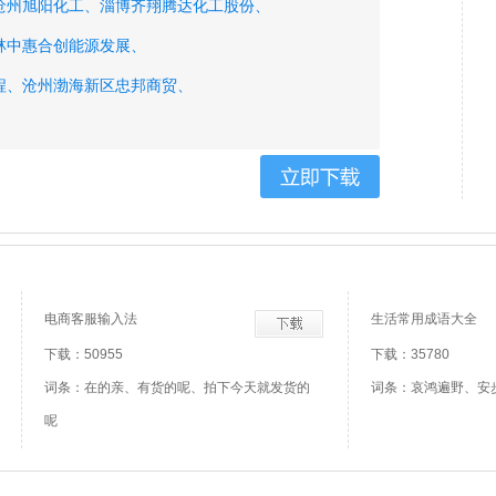
沧州旭阳化工、
淄博齐翔腾达化工股份、
林中惠合创能源发展、
程、
沧州渤海新区忠邦商贸、
山东皓德威集团、
国家知识产权局专利局、
、
任丘市鲁班特种设备检测、
店、
黄骅市聚旺德建筑工程、
环球阀门集团、
西省萍乡市科隆石化设备填料、
团、
山东鲁兆钢铁实业、
电商客服输入法
生活常用成语大全
下载：50955
下载：35780
词条：在的亲、有货的呢、拍下今天就发货的
词条：哀鸿遍野、安
呢