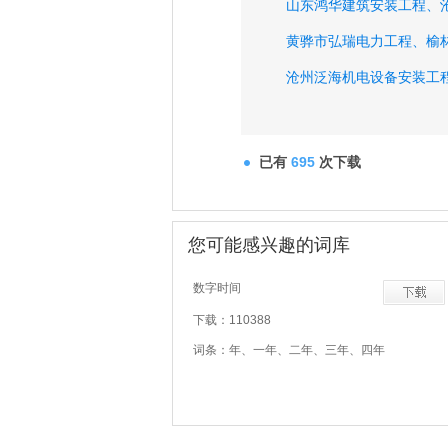
山东鸿华建筑安装工程、
黄骅市弘瑞电力工程、
榆
沧州泛海机电设备安装工
中河建工北京防水工程、
黄骅市超艺建筑装饰工程
已有
695
次下载
黄骅市小田防水保温材料
连云港天邦科技开发、
江
您可能感兴趣的词库
河北海浩高压法兰管件集
数字时间
下载：110388
词条：年、一年、二年、三年、四年