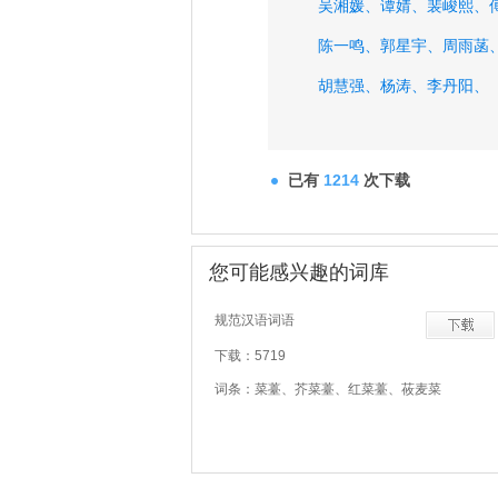
吴湘媛、
谭婧、
裴峻熙、
陈一鸣、
郭星宇、
周雨菡
胡慧强、
杨涛、
李丹阳、
已有
1214
次下载
您可能感兴趣的词库
规范汉语词语
下载：5719
词条：菜薹、芥菜薹、红菜薹、莜麦菜