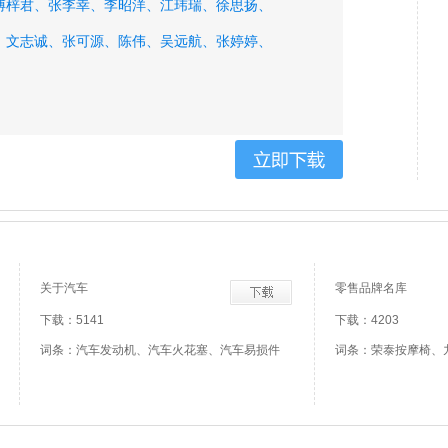
傅梓君、
张李幸、
李昭洋、
江玮瑞、
徐思扬、
、
文志诚、
张可源、
陈伟、
吴远航、
张婷婷、
关于汽车
零售品牌名库
下载：5141
下载：4203
词条：汽车发动机、汽车火花塞、汽车易损件
词条：荣泰按摩椅、