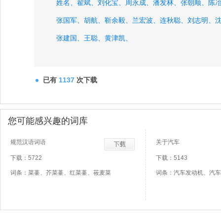
姓名、
翟斌、
刘化宝、
周永成、
潘发林、
张朝顺、
陈
张国军、
胡航、
靳余毅、
兰宏波、
连秋聪、
刘志明、
张建国、
王聪、
黄津凯、
已有
1137
次下载
您可能感兴趣的词库
规范汉语词语
关于汽车
下载：5722
下载：5143
词条：菜薹、芥菜薹、红菜薹、莜麦菜
词条：汽车发动机、汽车