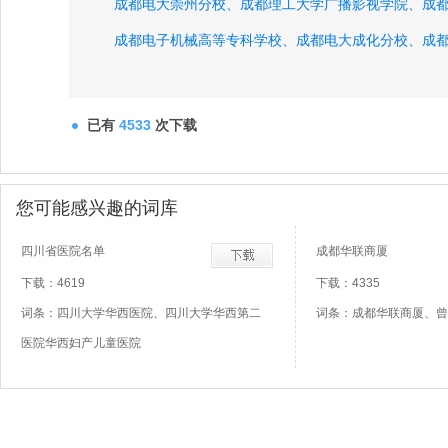
成都电大崇州分校、
成都理工大学广播影视学院、
成
成都电子机械高等专科学校、
成都电大成化分校、
成
成都电大五冶分校、
成都电大特殊教育分校、
成都立
成都航空技术学院、
四川大学水力发电学院、
成都电
已有
4533
次下载
成都电大电子分校、
成都电大幼师分校、
成都电大大
成都电大龙泉分校、
成都电大青白江分校、
您可能感兴趣的词库
四川省医院名单
成都华联商厦
下载：4619
下载：4335
词条：四川大学华西医院、四川大学华西第二
词条：成都华联商厦、曾
医院华西妇产儿童医院