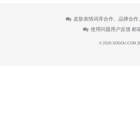
皮肤表情词库合作、品牌合作
使用问题用户反馈 邮
© 2026 SOGOU.COM
京